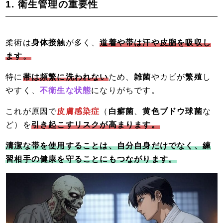
1. 衛生管理の重要性
柔術は
身体接触
が多く、
道着や帯は汗や皮脂を吸収し
ま
す。
特に
帯は頻繁に洗われない
ため、
雑菌
やカビが
繁殖
し
やすく、
不衛生な状態
になりがちです。
これが原因で
皮膚感染症
（
白癬菌
、
黄色ブドウ球菌
な
ど）を
引き起こすリスクが高まります。
清潔な帯を使用することは、自分自身だけでなく、練
習相手の健康を守ることにもつながります。