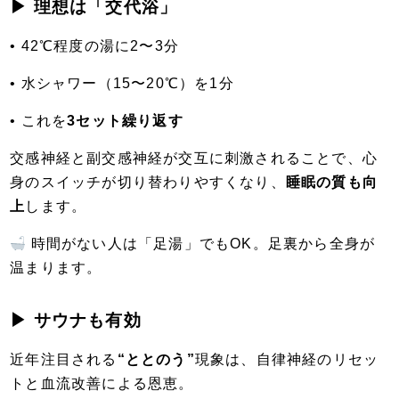
▶ 理想は「交代浴」
• 42℃程度の湯に2〜3分
• 水シャワー（15〜20℃）を1分
• これを
3セット繰り返す
交感神経と副交感神経が交互に刺激されることで、心
身のスイッチが切り替わりやすくなり、
睡眠の質も向
上
します。
時間がない人は「足湯」でもOK。足裏から全身が
温まります。
▶ サウナも有効
近年注目される
“ととのう”
現象は、自律神経のリセッ
トと血流改善による恩恵。