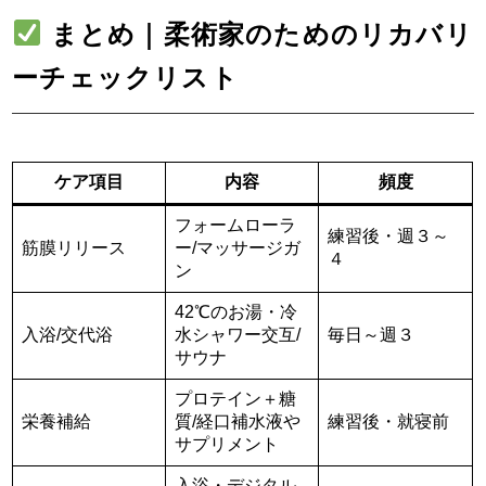
まとめ｜柔術家のためのリカバリ
ーチェックリスト
ケア項目
内容
頻度
フォームローラ
練習後・週３～
筋膜リリース
ー/マッサージガ
４
ン
42℃のお湯・冷
入浴/交代浴
水シャワー交互/
毎日～週３
サウナ
プロテイン＋糖
栄養補給
質/経口補水液や
練習後・就寝前
サプリメント
入浴・デジタル