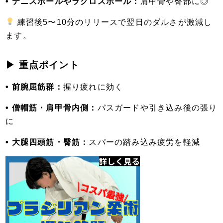
• テニスボールやラクロスボール：
肩甲骨や臀部に◎
練習後5〜10分のリリースで翌日のダルさが激減し
ます。
▶ 重点ポイント
• 前腕屈筋群：
握り疲れに効く
• 僧帽筋・肩甲骨内側：
パスガードや引き込み後の張り
に
• 大腿四頭筋・臀筋：
スパーの踏み込み疲労を軽減