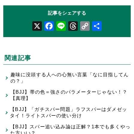
X
Facebook
Line
Threads
Copy
共
Link
有
関連記事
趣味に没頭する人への心無い言葉「なに目指してん
の？」
【BJJ】帯の色＝強さのパラメーターじゃない！？
【真理】
【BJJ】「ガチスパー問題」ラフスパーはダメゼッ
タイ！ライトスパーの使い分け
【BJJ】スパー追い込み論は正解？1本でも多くやっ
た方いい？