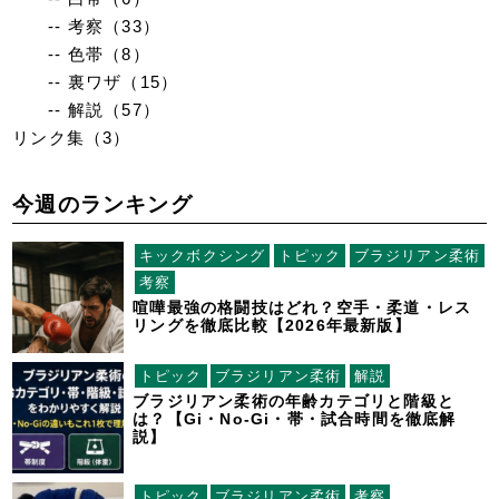
-- 考察
（33）
-- 色帯
（8）
-- 裏ワザ
（15）
-- 解説
（57）
リンク集
（3）
今週のランキング
キックボクシング
トピック
ブラジリアン柔術
考察
喧嘩最強の格闘技はどれ？空手・柔道・レス
リングを徹底比較【2026年最新版】
トピック
ブラジリアン柔術
解説
ブラジリアン柔術の年齢カテゴリと階級と
は？【Gi・No-Gi・帯・試合時間を徹底解
説】
トピック
ブラジリアン柔術
考察