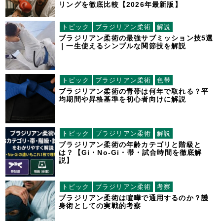
リングを徹底比較【2026年最新版】
トピック
ブラジリアン柔術
解説
ブラジリアン柔術の最強サブミッション技5選
｜一生使えるシンプルな関節技を解説
トピック
ブラジリアン柔術
色帯
ブラジリアン柔術の青帯は何年で取れる？平
均期間や昇格基準を初心者向けに解説
トピック
ブラジリアン柔術
解説
ブラジリアン柔術の年齢カテゴリと階級と
は？【Gi・No-Gi・帯・試合時間を徹底解
説】
トピック
ブラジリアン柔術
考察
ブラジリアン柔術は喧嘩で通用するのか？護
身術としての実戦的考察