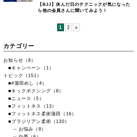
【BJJ】休んだ日のテクニックが気になった
ら他の会員さんに聞いてみよう！
1
2
»
カテゴリー
お知らせ
（8）
■キャンペーン
（1）
トピック
（151）
■#蒲田めし
（4）
■キックボクシング
（8）
■ニュース
（5）
■フィットネス
（13）
■フィットネス柔術蒲田
（16）
■ブラジリアン柔術
（130）
-- お悩み
（8）
-- 白帯
（6）