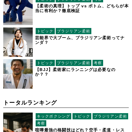
【柔術の真理】トップ vs ボトム、どちらが本
当に有利か？徹底検証
トピック
ブラジリアン柔術
芸能界で大ブーム、ブラジリアン柔術ってナ
ンダ？
トピック
ブラジリアン柔術
考察
【BJJ】柔術家にランニングは必要なの
か？？
トータルランキング
キックボクシング
トピック
ブラジリアン柔術
考察
喧嘩最強の格闘技はどれ？空手・柔道・レス