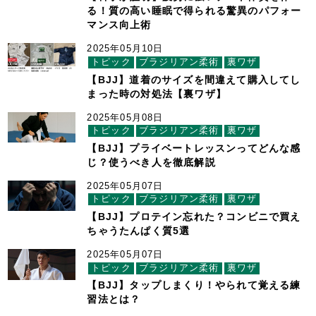
る！質の高い睡眠で得られる驚異のパフォー
マンス向上術
2025年05月10日
トピック
ブラジリアン柔術
裏ワザ
【BJJ】道着のサイズを間違えて購入してし
まった時の対処法【裏ワザ】
2025年05月08日
トピック
ブラジリアン柔術
裏ワザ
【BJJ】プライベートレッスンってどんな感
じ？使うべき人を徹底解説
2025年05月07日
トピック
ブラジリアン柔術
裏ワザ
【BJJ】プロテイン忘れた？コンビニで買え
ちゃうたんぱく質5選
2025年05月07日
トピック
ブラジリアン柔術
裏ワザ
【BJJ】タップしまくり！やられて覚える練
習法とは？