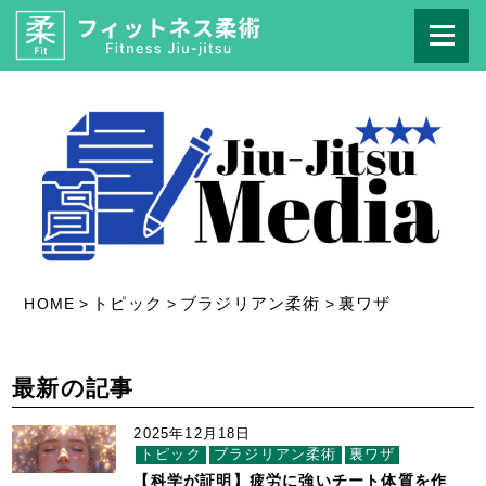
トピック
ブラジリアン柔術
裏ワザ
HOME
>
>
>
最新の記事
2025年12月18日
トピック
ブラジリアン柔術
裏ワザ
【科学が証明】疲労に強いチート体質を作