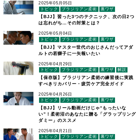
2025年05月05日
トピック
ブラジリアン柔術
裏ワザ
【BJJ】習った3つのテクニック、次の日2つ
は忘れがち…その対策とは？
2025年05月04日
トピック
ブラジリアン柔術
裏ワザ
【BJJ】マスター世代のおじさんだってアダ
ルトの若獅子に一矢報いたい
2025年04月29日
トピック
ブラジリアン柔術
裏ワザ
解説
【保存版】ブラジリアン柔術の練習後に実践
すべきリカバリー・疲労ケア完全ガイド
2025年04月26日
トピック
ブラジリアン柔術
裏ワザ
【BJJ】リール動画だけじゃ“もったいな
い”！柔術沼のあなたに贈る「グラップリング
ダミー」のススメ
2025年04月21日
トピック
ブラジリアン柔術
裏ワザ